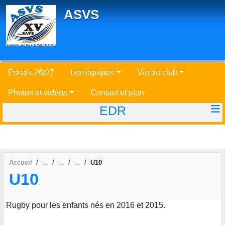
Panneau de gestion des cookies
ASVS
Essais 26/27
Les équipes
Vie du club
Photos et vidéos
Contact et plan
EDR
Accueil
U10
U10
Rugby pour les enfants nés en 2016 et 2015.