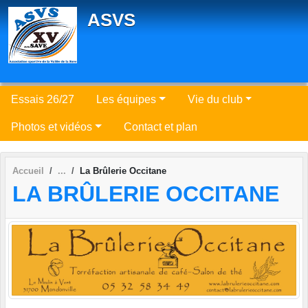
Panneau de gestion des cookies
ASVS
Essais 26/27
Les équipes
Vie du club
Photos et vidéos
Contact et plan
Accueil
La Brûlerie Occitane
LA BRÛLERIE OCCITANE