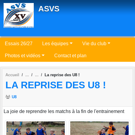
Panneau de gestion des cookies
ASVS
Essais 26/27
Les équipes
Vie du club
Photos et vidéos
Contact et plan
Accueil
La reprise des U8 !
LA REPRISE DES U8 !
U8
La joie de reprendre les matchs à la fin de l'entrainement