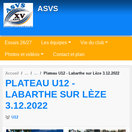
Panneau de gestion des cookies
ASVS
Essais 26/27
Les équipes
Vie du club
Photos et vidéos
Contact et plan
Accueil
Plateau U12 - Labarthe sur Lèze 3.12.2022
PLATEAU U12 -
LABARTHE SUR LÈZE
3.12.2022
U12