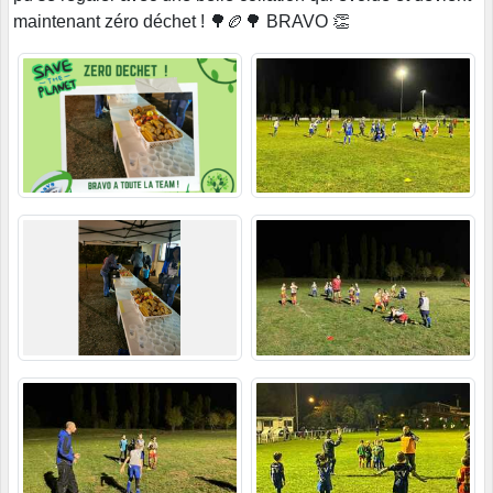
maintenant zéro déchet ! 🌳🏉🌳 BRAVO 👏