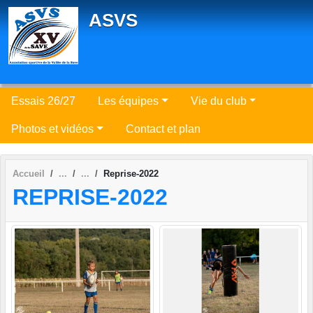
Panneau de gestion des cookies
ASVS
Essais 26/27
Les équipes
Vie du club
Photos et vidéos
Contact et plan
Accueil
Reprise-2022
REPRISE-2022